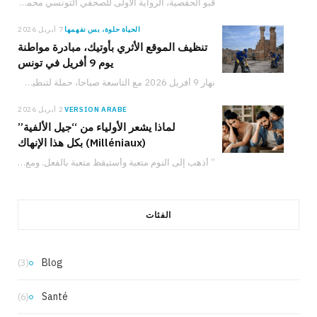
قبو الحفصية، الرواية الأولى للصحفي التونسي محمد أمين بن هلال، الصادرة عن دار نشر سيريس،…
الحياة حلوة، بس نفهمها
7 أبريل 2026
تنظيف الموقع الأثري بأوتيك، مبادرة مواطنة
يوم 9 أفريل في تونس
نهار 9 أفريل 2026 مع التاسعة صباحا، حملة لتنظيف الموقع الأثري بأوتيك تدعو المواطنين والعائلات والشباب للمشاركة في حماية التراث التونسي والعمل من أجل البيئة.
VERSION ARABE
2 أبريل 2026
لماذا يشعر الأولياء من “جيل الألفية”
(Milléniaux) بكل هذا الإنهاك
” أذهب إلى النوم متعبة وأستيقظ متعبة بالفعل. ومع ذلك، لدي شعور دائم بأنني لا…
الفئات
Blog
(3)
Santé
(6)