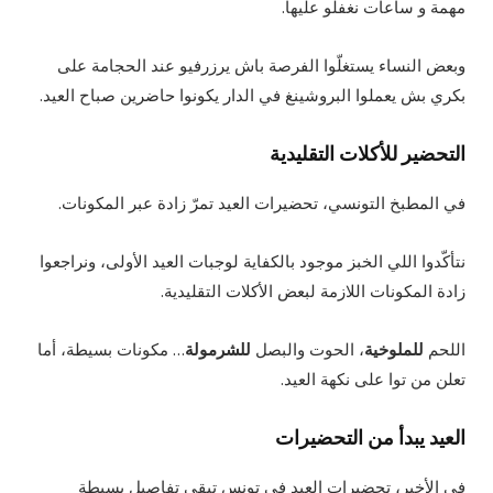
مهمة و ساعات نغفلو عليها.
وبعض النساء يستغلّوا الفرصة باش يرزرفيو عند الحجامة على
بكري بش يعملوا البروشينغ في الدار يكونوا حاضرين صباح العيد.
التحضير للأكلات التقليدية
في المطبخ التونسي، تحضيرات العيد تمرّ زادة عبر المكونات.
نتأكّدوا اللي الخبز موجود بالكفاية لوجبات العيد الأولى، ونراجعوا
زادة المكونات اللازمة لبعض الأكلات التقليدية.
اللحم
للملوخية
، الحوت والبصل
للشرمولة
… مكونات بسيطة، أما
تعلن من توا على نكهة العيد.
العيد يبدأ من التحضيرات
في الأخير، تحضيرات العيد في تونس تبقى تفاصيل بسيطة