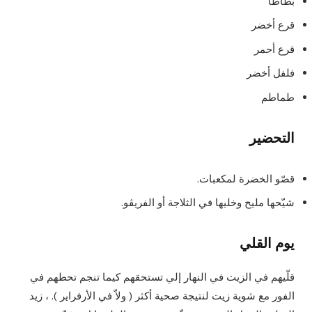
بطاطا
قرع أخضر
قرع أحمر
فلفل أخضر
طماطم
التحضير
قصّو الخضرة لمكعبات.
شيّحها مليح وخليها في الثلاجة أو الفريڨو.
يوم القلي
قلّيهم في الزيت في النهار إلي تستحقهم كيما تنجم تحطهم في
الفور مع شوية زيت لنتيجة صحية أكثر ( ولاّ في الأرفراير ). ، زيد