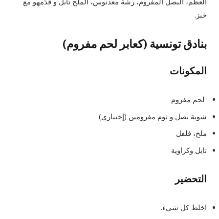
العظم، البصل المفروم، رشّة معدنوس، الملح تابل و قدّمهو مع
خبز.
بنادق تونسية (كعابر لحم مفروم)
المكونات
لحم مفروم
شوية بصل و ثوم مفرومين (إختياري)
ملح، فلفل
تابل وكراوية
التحضير
اخلط كل شيء.