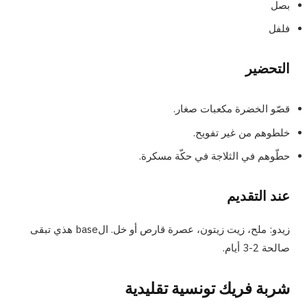
بصل
فلفل
التحضير
قصّو الخضرة مكعبات صغار.
خلطوهم من غير تفويح.
حطّوهم في الثلاجة في حكّة مسكرة.
عند التقديم
زيدو: ملح، زيت زيتون، عصرة قارص أو خل. الbase هذي تبقى
صالحة 2-3 أيام.
شربة فريك تونسية تقليدية