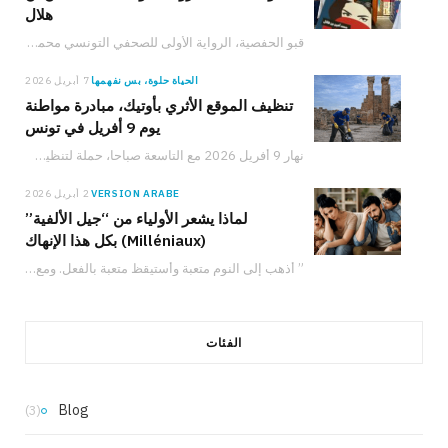
هلال
قبو الحفصية، الرواية الأولى للصحفي التونسي محمد أمين بن هلال، الصادرة عن دار نشر سيريس،…
الحياة حلوة، بس نفهمها
7 أبريل 2026
تنظيف الموقع الأثري بأوتيك، مبادرة مواطنة
يوم 9 أفريل في تونس
نهار 9 أفريل 2026 مع التاسعة صباحا، حملة لتنظيف الموقع الأثري بأوتيك تدعو المواطنين والعائلات والشباب للمشاركة في حماية التراث التونسي والعمل من أجل البيئة.
VERSION ARABE
2 أبريل 2026
لماذا يشعر الأولياء من “جيل الألفية”
(Milléniaux) بكل هذا الإنهاك
” أذهب إلى النوم متعبة وأستيقظ متعبة بالفعل. ومع ذلك، لدي شعور دائم بأنني لا…
الفئات
Blog
(3)