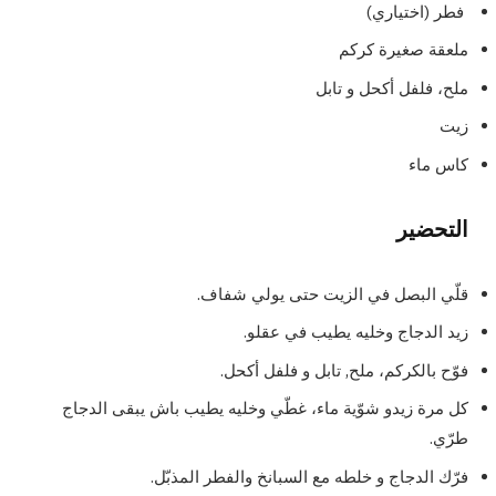
فطر (اختياري)
ملعقة صغيرة كركم
ملح، فلفل أكحل و تابل
زيت
كاس ماء
التحضير
قلّي البصل في الزيت حتى يولي شفاف.
زيد الدجاج وخليه يطيب في عقلو.
فوّح بالكركم، ملح, تابل و فلفل أكحل.
كل مرة زيدو شوّية ماء، غطّي وخليه يطيب باش يبقى الدجاج
طرّي.
فرّك الدجاج و خلطه مع السبانخ والفطر المذبّل.