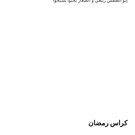
إنو الطقس ربيعي و الصغار يحبوا يشيخوا
كراس رمضان