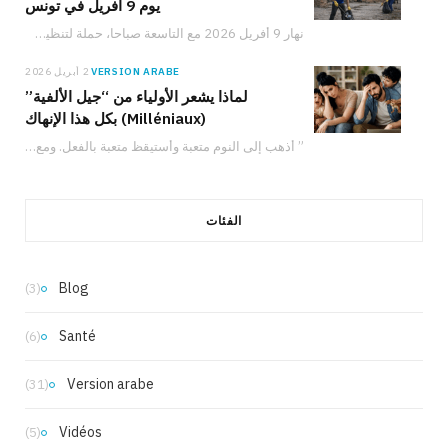
يوم 9 أفريل في تونس
نهار 9 أفريل 2026 مع التاسعة صباحا، حملة لتنظيف الموقع الأثري بأوتيك تدعو المواطنين والعائلات والشباب للمشاركة في حماية التراث التونسي والعمل من أجل البيئة.
VERSION ARABE
2 أبريل 2026
لماذا يشعر الأولياء من “جيل الألفية”
(Milléniaux) بكل هذا الإنهاك
” أذهب إلى النوم متعبة وأستيقظ متعبة بالفعل. ومع ذلك، لدي شعور دائم بأنني لا…
الفئات
Blog
(3)
Santé
(6)
Version arabe
(31)
Vidéos
(5)