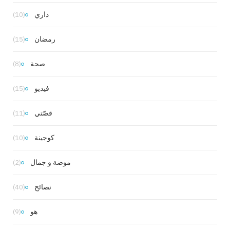
داري
(10)
رمضان
(15)
صحة
(8)
فيديو
(15)
قصّتي
(11)
كوجينة
(10)
موضة و جمال
(2)
نصائح
(40)
هو
(9)