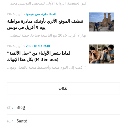
قبو الحفصية، الرواية الأولى للصحفي التونسي محمد أمين بن هلال، الصادرة عن دار نشر سيريس،…
الحياة حلوة، بس نفهمها
7 أبريل 2026
تنظيف الموقع الأثري بأوتيك، مبادرة مواطنة
يوم 9 أفريل في تونس
نهار 9 أفريل 2026 مع التاسعة صباحا، حملة لتنظيف الموقع الأثري بأوتيك تدعو المواطنين والعائلات والشباب للمشاركة في حماية التراث التونسي والعمل من أجل البيئة.
VERSION ARABE
2 أبريل 2026
لماذا يشعر الأولياء من “جيل الألفية”
(Milléniaux) بكل هذا الإنهاك
” أذهب إلى النوم متعبة وأستيقظ متعبة بالفعل. ومع ذلك، لدي شعور دائم بأنني لا…
الفئات
Blog
(3)
Santé
(6)