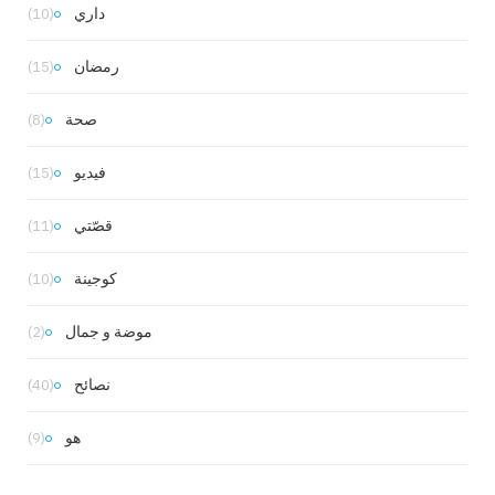
داري
(10)
رمضان
(15)
صحة
(8)
فيديو
(15)
قصّتي
(11)
كوجينة
(10)
موضة و جمال
(2)
نصائح
(40)
هو
(9)