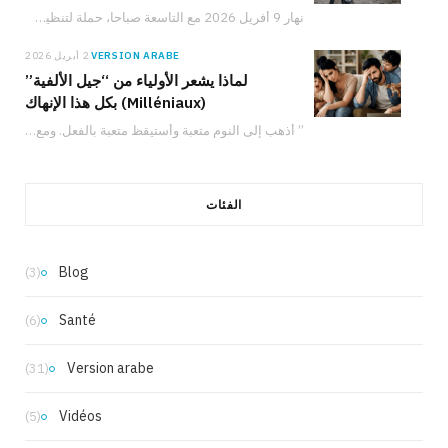
نهار 9 أفريل 2026 مع التاسعة صباحا، حملة لتنظيف الموقع الأثري بأوتيك تدعو المواطنين والعائلات والشباب للمشاركة في حماية التراث التونسي والعمل من أجل البيئة.
VERSION ARABE
2 أبريل 2026
لماذا يشعر الأولياء من “جيل الألفية”
(Milléniaux) بكل هذا الإنهاك
” أذهب إلى النوم متعبة وأستيقظ متعبة بالفعل. ومع ذلك، لدي شعور دائم بأنني لا…
الفئات
Blog
(3)
Santé
(6)
Version arabe
(31)
Vidéos
(5)