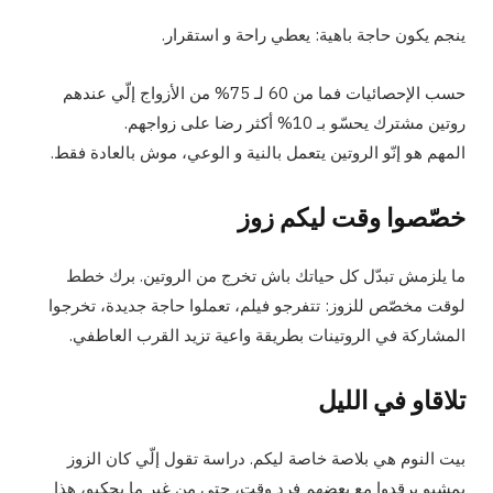
ينجم يكون حاجة باهية: يعطي راحة و استقرار.
حسب الإحصائيات فما من 60 لـ 75% من الأزواج إلّي عندهم
روتين مشترك يحسّو بـ 10% أكثر رضا على زواجهم.
المهم هو إنّو الروتين يتعمل بالنية و الوعي، موش بالعادة فقط
.
خصّصوا وقت ليكم زوز
ما يلزمش تبدّل كل حياتك باش تخرج من الروتين. برك خطط
لوقت مخصّص للزوز: تتفرجو فيلم، تعملوا حاجة جديدة، تخرجوا
المشاركة في الروتينات بطريقة واعية تزيد القرب العاطفي.
تلاقاو في الليل
بيت النوم هي بلاصة خاصة ليكم. دراسة تقول إلّي كان الزوز
يمشيو يرقدوا مع بعضهم فرد وقت، حتى من غير ما يحكيو، هذا