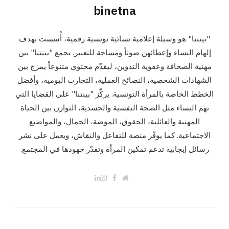
binetna
"بينتنا" هو وسيلة إعلامية نسائية تونسية رقمية، أُسست بهدف
إلهام النساء وإعطائهن صوتاً ومساحة للتعبير. يجمع "بينتنا" بين
مهنية الصحافة وعفوية التدوين، ليقدّم محتوى متنوعاً يمزج بين
الشهادات الشخصية، النصائح العملية، التجارب اليومية، وأفضل
الخطط الخاصة بالمرأة التونسية. يركّز "بينتنا" على القضايا التي
تهم النساء مثل الصحة النفسية والجسدية، التوازن بين الحياة
المهنية والعائلية، الحقوق، الموضة، الجمال، والمواضيع
الاجتماعية. كما يوفّر منصة للتفاعل والنقاش، ويعمل على نشر
رسائل إيجابية تدعم تمكين المرأة وتقدّر جهودها في المجتمع.
L
I
F
W
i
n
a
e
n
s
c
b
k
t
e
s
e
a
b
i
d
g
o
t
I
r
o
e
n
a
k