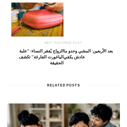
m
NEXT POST
PREV POST
بعد الأربعين: المشي وحدو ما
الزواج يُفقر النساء: “علبة
عادش يكفي
الياغورت الفارغة” تكشف
الحقيقة
RELATED POSTS