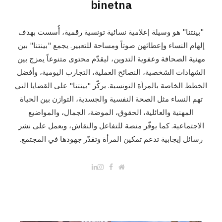
binetna
"بينتنا" هو وسيلة إعلامية نسائية تونسية رقمية، أُسست بهدف
إلهام النساء وإعطائهن صوتاً ومساحة للتعبير. يجمع "بينتنا" بين
مهنية الصحافة وعفوية التدوين، ليقدّم محتوى متنوعاً يمزج بين
الشهادات الشخصية، النصائح العملية، التجارب اليومية، وأفضل
الخطط الخاصة بالمرأة التونسية. يركّز "بينتنا" على القضايا التي
تهم النساء مثل الصحة النفسية والجسدية، التوازن بين الحياة
المهنية والعائلية، الحقوق، الموضة، الجمال، والمواضيع
الاجتماعية. كما يوفّر منصة للتفاعل والنقاش، ويعمل على نشر
رسائل إيجابية تدعم تمكين المرأة وتقدّر جهودها في المجتمع.
L
I
F
W
i
n
a
e
n
s
c
b
k
t
e
s
e
a
b
i
d
g
o
t
I
r
o
e
n
a
k
m