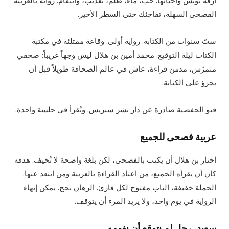
أزقة تونس وأحيائها. حب، ماء، ظلم، تعذيب، وانتقام. رواية بالعربية
الفصحى السهلة، تفاجئك حتى السطر الأخير.
ستّ سنوات من الكتابة. رواية أولى. وقاعة ممتلئة في مكتبة
الكتاب ليلة التوقيع. محمد أمين بن هلال ليس وجهاً غريباً: صحفي
متمرّس، مدمن قراءة، عاش في عالم الصحافة طويلاً قبل أن
يجرؤ على الكتابة.
قبو الحفصية صادرة عن دار نشر سيريس. وتُقرأ في جلسة واحدة.
عربية فصحى للجميع
اختار بن هلال أن يكتب بالفصحى، لكن بلغة واضحة لا تُخيف. هدفه
كان أن يقرأه الجميع، من اعتاد القراءة بالعربية ومن ابتعد عنها.
الجملة خفيفة، الباب مفتوح لكل قارئ. الرهان نجح. يمكن إنهاء
الرواية في يوم واحد، ولا يريد المرء أن يتوقف.
سعيد، رجل لم نتوقع أن نفهمه