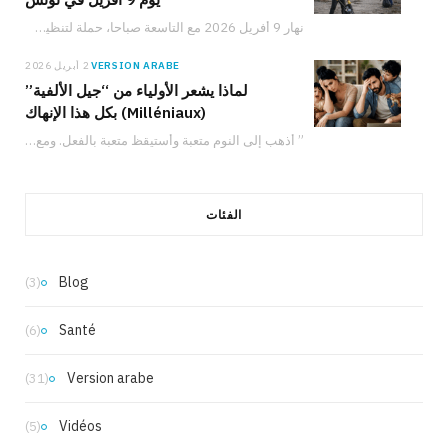
نهار 9 أفريل 2026 مع التاسعة صباحا، حملة لتنظيف الموقع الأثري بأوتيك تدعو المواطنين والعائلات والشباب للمشاركة في حماية التراث التونسي والعمل من أجل البيئة.
VERSION ARABE
2 أبريل 2026
لماذا يشعر الأولياء من “جيل الألفية”
(Milléniaux) بكل هذا الإنهاك
” أذهب إلى النوم متعبة وأستيقظ متعبة بالفعل. ومع ذلك، لدي شعور دائم بأنني لا…
الفئات
Blog
(3)
Santé
(6)
Version arabe
(31)
Vidéos
(5)