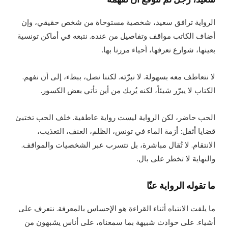
الرواية ترافق سعيد، شخصية مستوحاة من شخص حقيقي، وإن
أضاف الكاتب مواقف وتفاصيل من عنده. نتبعه في أماكن تونسية
بعينها، شوارع نعرفها، أحياء مررنا بها.
لا نتعاطف معه بسهولة. لا نبرّئه. لكننا نصل، ببطء، إلى أن نفهم.
الكتاب لا يبرّر شيئاً، لكنه يُريك من أين تأتي بعض الكسور.
الحب حاضر، لكن الرواية ليست رواية عاطفية. خلف الحب تختبئ
قضايا أثقل: أزمة الماء في تونس، الظلم، العنف، التعذيب،
الانتقام. لا تُقال مباشرة، بل تتسرب عبر الشخصيات والمواقف.
والنهاية لا تخطر على بال.
ما تقوله الرواية عنّا
ما يلفت الانتباه أثناء القراءة هو الإحساس بالمعرفة. نتعرف على
أشياء. على حوادث شبيهة بما سمعناه، على أناس يشبهون من