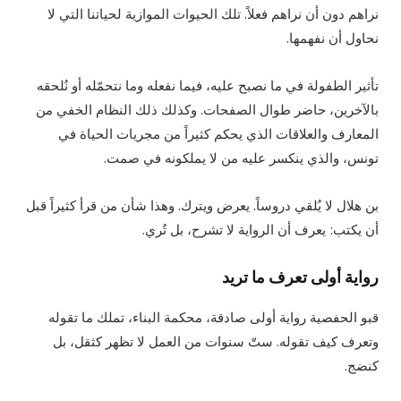
نراهم دون أن نراهم فعلاً. تلك الحيوات الموازية لحياتنا التي لا
نحاول أن نفهمها.
تأثير الطفولة في ما نصبح عليه، فيما نفعله وما نتحمّله أو نُلحقه
بالآخرين، حاضر طوال الصفحات. وكذلك ذلك النظام الخفي من
المعارف والعلاقات الذي يحكم كثيراً من مجريات الحياة في
تونس، والذي ينكسر عليه من لا يملكونه في صمت.
بن هلال لا يُلقي دروساً. يعرض ويترك. وهذا شأن من قرأ كثيراً قبل
أن يكتب: يعرف أن الرواية لا تشرح، بل تُري.
رواية أولى تعرف ما تريد
قبو الحفصية رواية أولى صادقة، محكمة البناء، تملك ما تقوله
وتعرف كيف تقوله. ستّ سنوات من العمل لا تظهر كثقل، بل
كنضج.