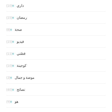
داري
(10)
رمضان
(15)
صحة
(8)
فيديو
(15)
قصّتي
(11)
كوجينة
(10)
موضة و جمال
(2)
نصائح
(40)
هو
(9)