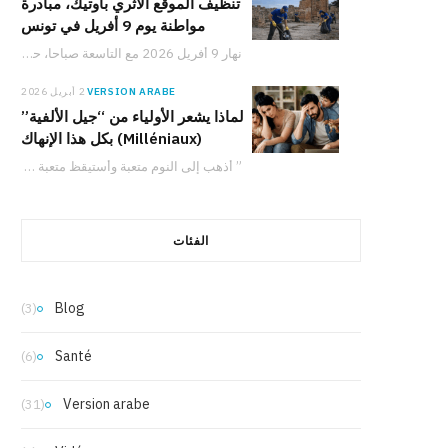
تنظيف الموقع الأثري بأوتيك، مبادرة
مواطنة يوم 9 أفريل في تونس
نهار 9 أفريل 2026 مع التاسعة صباحا، حملة لتنظيف الموقع الأثري بأوتيك تدعو المواطنين والعائلات والشباب للمشاركة في حماية التراث التونسي والعمل من أجل البيئة.
VERSION ARABE
2 أبريل 2026
لماذا يشعر الأولياء من “جيل الألفية”
(Milléniaux) بكل هذا الإنهاك
” أذهب إلى النوم متعبة وأستيقظ متعبة بالفعل. ومع ذلك، لدي شعور دائم بأنني لا…
الفئات
Blog
(3)
Santé
(6)
Version arabe
(31)