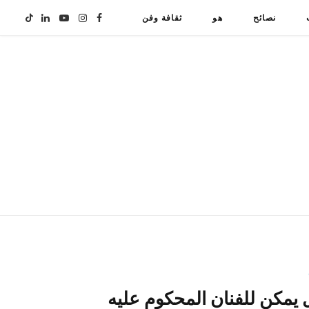
نصائح
هو
ثقافة وفن
F
I
Y
L
T
i
i
o
n
a
k
n
u
s
c
T
k
T
t
e
o
e
u
a
b
k
d
b
g
o
I
e
r
o
n
a
k
ل يمكن للفنان المحكوم عليه
m