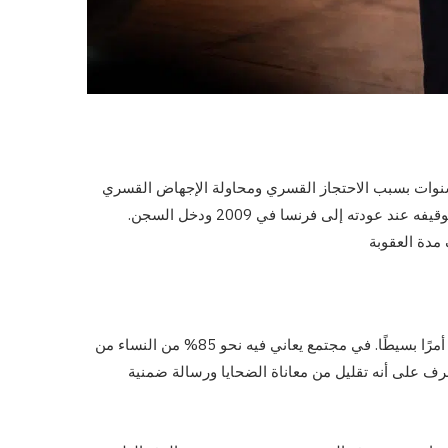
مس سنوات بسبب الاحتجاز القسري ومحاولة الإجهاض القسري
ودته إلى فرنسا في 2009 ودخل السجن.
بالنسبة للجمهور، التصفيق لفنان معروف بارتكابه عنفًا جسيمًا ليس أمرًا بسيطًا. في مجتمع يعاني فيه نحو 85% من النساء من
صرف على أنه تقليل من معاناة الضحايا ورسالة ضمنية