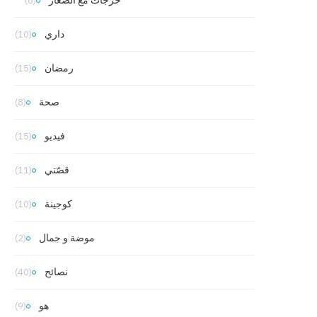
خرجات مع الصغار
(6)
داري
(10)
رمضان
(15)
صحة
(8)
فيديو
(15)
قصّتي
(11)
كوجينة
(10)
موضة و جمال
(2)
نصائح
(40)
هو
(9)