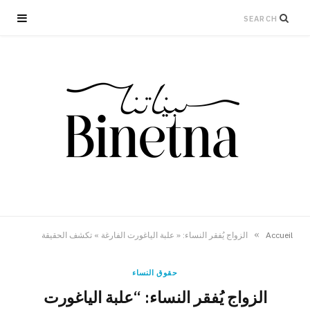
»
Accueil
الزواج يُفقر النساء: « علبة الياغورت الفارغة » تكشف الحقيقة
حقوق النساء
الزواج يُفقر النساء: “علبة الياغورت