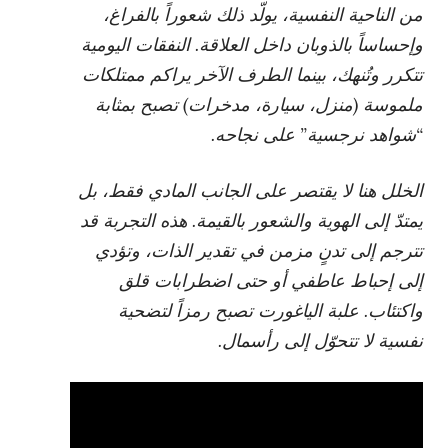
من الناحية النفسية، يولّد ذلك شعوراً بالفراغ،
وإحساساً بالذوبان داخل العلاقة. النفقات اليومية
تتكرر وتُنهك، بينما الطرف الآخر يراكم ممتلكات
ملموسة (منزل، سيارة، مدخرات) تصبح بمثابة
“شواهد نرجسية” على نجاحه.
الخلل هنا لا يقتصر على الجانب المادي فقط، بل
يمتدّ إلى الهوية والشعور بالقيمة. هذه التجربة قد
تترجم إلى تدنٍ مزمن في تقدير الذات، وتؤدي
إلى إحباط عاطفي أو حتى اضطرابات قلق
واكتئاب. علبة الياغورت تصبح رمزاً لتضحية
نفسية لا تتحوّل إلى رأسمال.