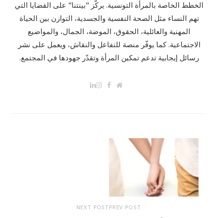
الخطط الخاصة بالمرأة التونسية. يركّز "بينتنا" على القضايا التي
تهم النساء مثل الصحة النفسية والجسدية، التوازن بين الحياة
المهنية والعائلية، الحقوق، الموضة، الجمال، والمواضيع
الاجتماعية. كما يوفّر منصة للتفاعل والنقاش، ويعمل على نشر
رسائل إيجابية تدعم تمكين المرأة وتقدّر جهودها في المجتمع.
L
I
F
W
i
n
a
e
n
s
c
b
k
t
e
s
e
a
b
i
d
g
o
t
I
r
o
e
n
a
k
m
NEXT POST
PREV POST