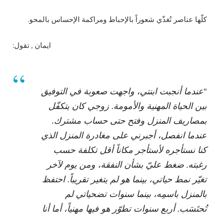
كلّها عناصر تُغذّي شعوراً بالإحباط ومراكمة الإحساس بالمحو.
ايمان , تقول:
“عندما أنجبت ابنتي، واجهت صعوبة في التوفيق
بين الحياة المهنية والأمومة. زوجي كان يتكفّل
بمصاريف المنزل وفتح حتى حساب مشترك.
عندما انفصل، أجبرني على مغادرة المنزل الذي
كنا نستأجره لأستأجر مكاناً أقل تكلفة حسب
رغبته. ضغط عليّ بشأن النفقة، ومن يوم لآخر
تغيّر نمط حياتي، بينما هو لم يتغير تقريباً. احتفظ
بالمنزل باسمِه، بينما سنوات تضحياتي لم
تُحتَسَب. أربع سنوات تطوّر هو فيها مهنياً، أما أنا