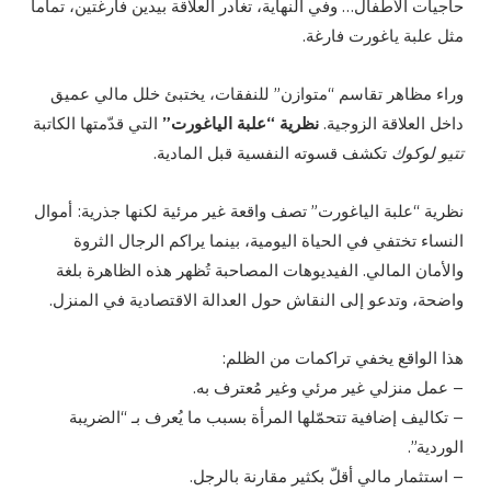
حاجيات الأطفال… وفي النهاية، تغادر العلاقة بيدين فارغتين، تماماً
مثل علبة ياغورت فارغة.
وراء مظاهر تقاسم “متوازن” للنفقات، يختبئ خلل مالي عميق
داخل العلاقة الزوجية.
نظرية “علبة الياغورت”
التي قدّمتها الكاتبة
تتيو لوكوك
تكشف قسوته النفسية قبل المادية.
نظرية “علبة الياغورت” تصف واقعة غير مرئية لكنها جذرية: أموال
النساء تختفي في الحياة اليومية، بينما يراكم الرجال الثروة
والأمان المالي. الفيديوهات المصاحبة تُظهر هذه الظاهرة بلغة
واضحة، وتدعو إلى النقاش حول العدالة الاقتصادية في المنزل.
هذا الواقع يخفي تراكمات من الظلم:
– عمل منزلي غير مرئي وغير مُعترف به.
– تكاليف إضافية تتحمّلها المرأة بسبب ما يُعرف بـ “الضريبة
الوردية”.
– استثمار مالي أقلّ بكثير مقارنة بالرجل.