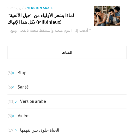
VERSION ARABE
2 أبريل 2026
لماذا يشعر الأولياء من “جيل الألفية”
(Milléniaux) بكل هذا الإنهاك
” أذهب إلى النوم متعبة وأستيقظ متعبة بالفعل. ومع ذلك، لدي شعور دائم بأنني لا…
الفئات
Blog
(3)
Santé
(6)
Version arabe
(31)
Vidéos
(5)
الحياة حلوة، بس نفهمها
(17)