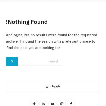
Nothing Found!
Apologies, but no results were found for the requested
archive. Try using the search with a relevant phrase to
find the post you are looking for.
Search
for:
تابعونا على
T
L
Y
I
F