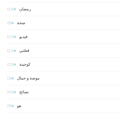
رمضان
(15)
صحة
(8)
فيديو
(15)
قصّتي
(11)
كوجينة
(10)
موضة و جمال
(2)
نصائح
(40)
هو
(9)