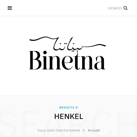
SEARC
0 RESULTS
HENKEL
»
Vous avez cherché henkel
Accueil