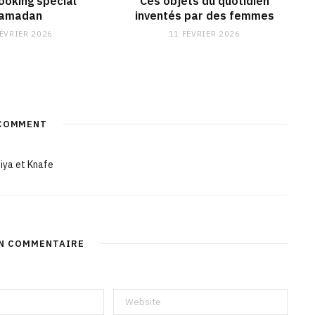
ooking spécial
Ces objets du quotidien
amadan
inventés par des femmes
FÉVRIER 2026
11 FÉVRIER 2026
COMMENT
iya et Knafe
UN COMMENTAIRE