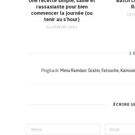
Une recette simple, saine et
Batch C
rassasiante pour bien
R
commencer la journée (ou
14 
tenir au s’hour)
26 FÉVRIER 2026
1
Pingback:
Menu Ramdan: Gratin, Fatouche, Kamoun
ÉCRIRE 