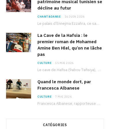
patrimoine musical tunisien se
décline au futur
CHANT&DANSE
16 JUIN 2026
Le palais d’Ennejma Ezzahra, ce sanctuaire de la musique tunisienne et méditerranéenne construit par le…
La Cave de la Hafsia : le
premier roman de Mohamed
Amine Ben Hlel, qu’on ne lâche
pas
CULTURE
15 MAI 2026
Le cave de Hafisa (9abou 7afisiya), premier roman du journaliste tunisien Mohamed Amine Ben Hlel,…
Quand le monde dort, par
Francesca Albanese
CULTURE
7 MAI 2026
Francesca Albanese, rapporteuse spéciale de l’ONU sur les territoires palestiniens occupés, était à Tunis pour…
CATÉGORIES