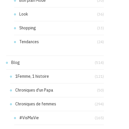
Bon plan Mode
(30)
Look
(36)
Shopping
(33)
Tendances
(24)
Blog
(514)
1Femme, 1 histoire
(121)
Chroniques d'un Papa
(50)
Chroniques de femmes
(294)
#VisMaVie
(165)