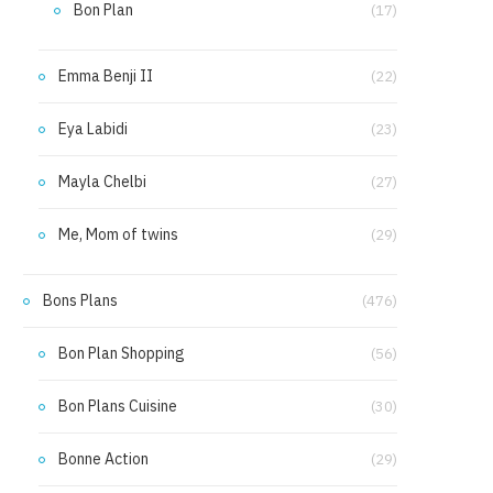
Bon Plan
(17)
Emma Benji II
(22)
Eya Labidi
(23)
Mayla Chelbi
(27)
Me, Mom of twins
(29)
Bons Plans
(476)
Bon Plan Shopping
(56)
Bon Plans Cuisine
(30)
Bonne Action
(29)