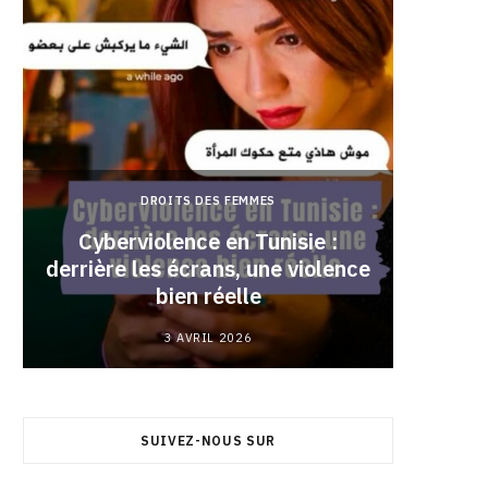
DROITS DES FEMMES
Cyberviolence en Tunisie :
derrière les écrans, une violence
Pourqu
bien réelle
3 AVRIL 2026
SUIVEZ-NOUS SUR