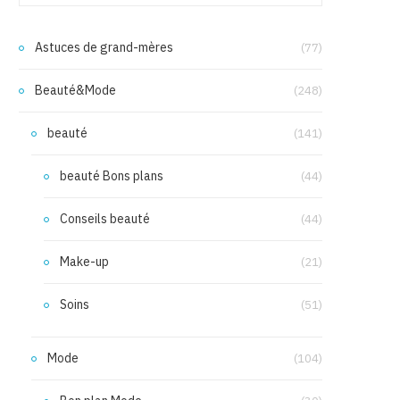
Astuces de grand-mères
(77)
Beauté&Mode
(248)
beauté
(141)
beauté Bons plans
(44)
Conseils beauté
(44)
Make-up
(21)
Soins
(51)
Mode
(104)