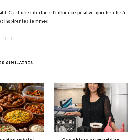
tif. C'est une interface d'influence positive, qui cherche à
 et inspirer les femmes
W
F
I
L
e
a
n
i
b
c
s
n
s
e
t
k
i
b
a
e
t
o
g
d
ES SIMILAIRES
e
o
r
I
k
a
n
m