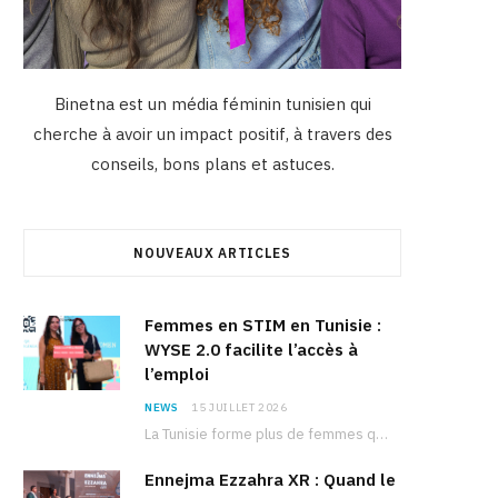
Binetna est un média féminin tunisien qui
cherche à avoir un impact positif, à travers des
conseils, bons plans et astuces.
NOUVEAUX ARTICLES
Femmes en STIM en Tunisie :
WYSE 2.0 facilite l’accès à
l’emploi
NEWS
15 JUILLET 2026
La Tunisie forme plus de femmes que d’hommes dans les filières scientifiques. Pourtant, pour beaucoup…
Ennejma Ezzahra XR : Quand le