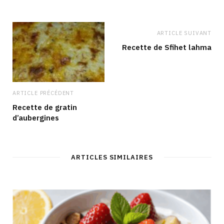
t
o
g
d
e
o
r
I
k
a
n
m
ARTICLE SUIVANT
Recette de Sfihet lahma
ARTICLE PRÉCÉDENT
Recette de gratin
d’aubergines
ARTICLES SIMILAIRES