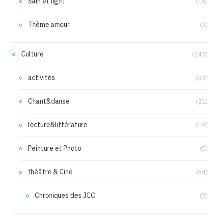
Sain et light
(14)
Thème amour
(2)
Culture
(143)
activités
(33)
Chant&danse
(21)
lecture&littérature
(19)
Peinture et Photo
(5)
théâtre & Ciné
(64)
Chroniques des JCC
(7)