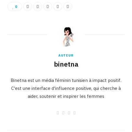
0
AUTEUR
binetna
Binetna est un média féminin tunisien à impact positif.
C'est une interface d'influence positive, qui cherche à
aider, soutenir et inspirer les femmes
W
F
I
L
e
a
n
i
b
c
s
n
s
e
t
k
i
b
a
e