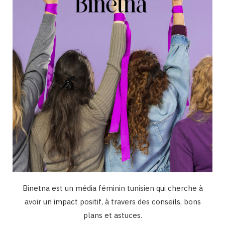
o
r
e
I
k
a
n
m
Binetna est un média féminin tunisien qui cherche à
avoir un impact positif, à travers des conseils, bons
plans et astuces.