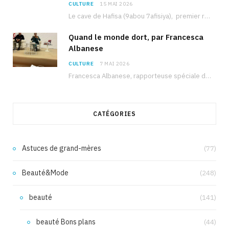
CULTURE
15 MAI 2026
Le cave de Hafisa (9abou 7afisiya), premier roman du journaliste tunisien Mohamed Amine Ben Hlel,…
Quand le monde dort, par Francesca
Albanese
CULTURE
7 MAI 2026
Francesca Albanese, rapporteuse spéciale de l’ONU sur les territoires palestiniens occupés, était à Tunis pour…
CATÉGORIES
Astuces de grand-mères
(77)
Beauté&Mode
(248)
beauté
(141)
beauté Bons plans
(44)