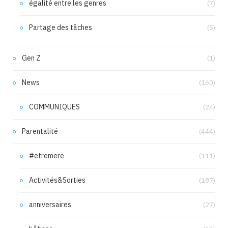
égalité entre les genres
(7)
Partage des tâches
(5)
Gen Z
(1)
News
(160)
COMMUNIQUES
(24)
Parentalité
(444)
#etremere
(111)
Activités&Sorties
(187)
anniversaires
(27)