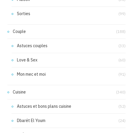
Sorties
(99)
Couple
(188)
Astuces couples
(33)
Love & Sex
(60)
Mon mec et moi
(91)
Cuisine
(340)
Astuces et bons plans cuisine
(52)
Dbarét El Youm
(24)