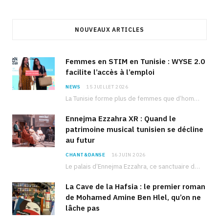
NOUVEAUX ARTICLES
Femmes en STIM en Tunisie : WYSE 2.0
facilite l’accès à l’emploi
NEWS
15 JUILLET 2026
La Tunisie forme plus de femmes que d’hommes dans les filières scientifiques. Pourtant, pour beaucoup…
Ennejma Ezzahra XR : Quand le
patrimoine musical tunisien se décline
au futur
CHANT&DANSE
16 JUIN 2026
Le palais d’Ennejma Ezzahra, ce sanctuaire de la musique tunisienne et méditerranéenne construit par le…
La Cave de la Hafsia : le premier roman
de Mohamed Amine Ben Hlel, qu’on ne
lâche pas