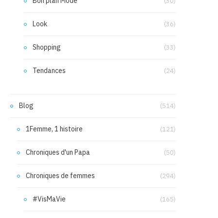
Bon plan Mode
(30)
Look
(36)
Shopping
(33)
Tendances
(24)
Blog
(514)
1Femme, 1 histoire
(121)
Chroniques d'un Papa
(50)
Chroniques de femmes
(294)
#VisMaVie
(165)