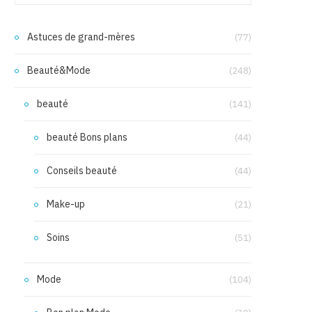
Astuces de grand-mères
(77)
Beauté&Mode
(248)
beauté
(141)
beauté Bons plans
(44)
Conseils beauté
(44)
Make-up
(21)
Soins
(51)
Mode
(104)