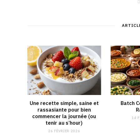
ARTICL
Une recette simple, saine et
Batch C
rassasiante pour bien
R
commencer la journée (ou
14 
tenir au s’hour)
26 FÉVRIER 2026