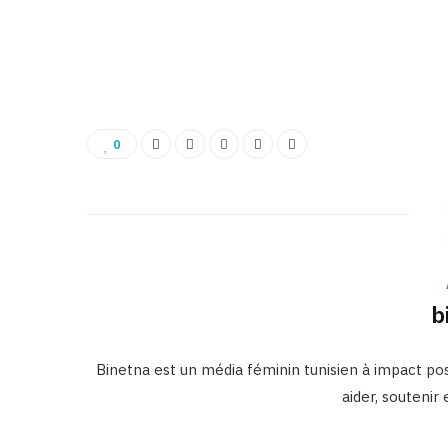
0
b
Binetna est un média féminin tunisien à impact posi
aider, soutenir