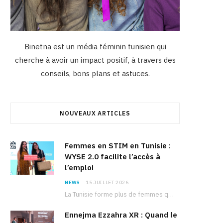
Binetna est un média féminin tunisien qui
cherche à avoir un impact positif, à travers des
conseils, bons plans et astuces.
NOUVEAUX ARTICLES
Femmes en STIM en Tunisie :
WYSE 2.0 facilite l’accès à
l’emploi
NEWS
15 JUILLET 2026
La Tunisie forme plus de femmes que d’hommes dans les filières scientifiques. Pourtant, pour beaucoup…
Ennejma Ezzahra XR : Quand le