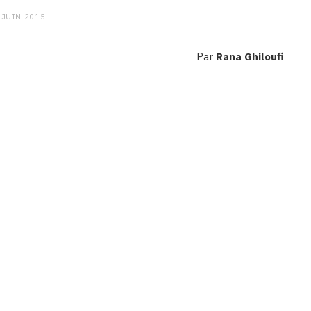
 JUIN 2015
Par
Rana Ghiloufi
CHARGE MENTALE
Stress après le travail :
comment relâcher la pression
9 JANVIER 2026