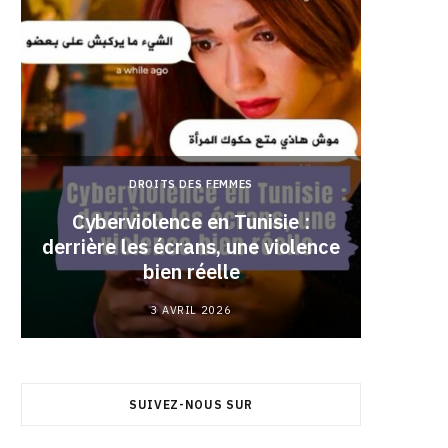
DROITS DES FEMMES
Cyberviolence en Tunisie :
derrière les écrans, une violence
Pourqu
bien réelle
3 AVRIL 2026
SUIVEZ-NOUS SUR