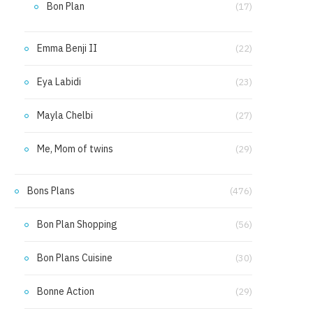
Bon Plan
(17)
Emma Benji II
(22)
Eya Labidi
(23)
Mayla Chelbi
(27)
Me, Mom of twins
(29)
Bons Plans
(476)
Bon Plan Shopping
(56)
Bon Plans Cuisine
(30)
Bonne Action
(29)