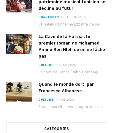
patrimoine musical tunisien se
décline au futur
CHANT&DANSE
16 JUIN 2026
Le palais d’Ennejma Ezzahra, ce sanctuaire de la musique tunisienne et méditerranéenne construit par le…
La Cave de la Hafsia : le
premier roman de Mohamed
Amine Ben Hlel, qu’on ne lâche
pas
CULTURE
15 MAI 2026
Le cave de Hafisa (9abou 7afisiya), premier roman du journaliste tunisien Mohamed Amine Ben Hlel,…
Quand le monde dort, par
Francesca Albanese
CULTURE
7 MAI 2026
Francesca Albanese, rapporteuse spéciale de l’ONU sur les territoires palestiniens occupés, était à Tunis pour…
CATÉGORIES