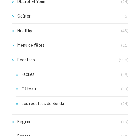
Dbarét El Youm
(24)
Goûter
(5)
Healthy
(43)
Menu de fêtes
(21)
Recettes
(198)
Faciles
(59)
Gâteau
(33)
Les recettes de Sonda
(24)
Régimes
(19)