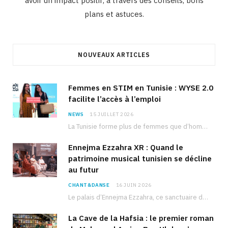
avoir un impact positif, à travers des conseils, bons
plans et astuces.
NOUVEAUX ARTICLES
Femmes en STIM en Tunisie : WYSE 2.0
facilite l’accès à l’emploi
NEWS
15 JUILLET 2026
La Tunisie forme plus de femmes que d’hommes dans les filières scientifiques. Pourtant, pour beaucoup…
Ennejma Ezzahra XR : Quand le
patrimoine musical tunisien se décline
au futur
CHANT&DANSE
16 JUIN 2026
Le palais d’Ennejma Ezzahra, ce sanctuaire de la musique tunisienne et méditerranéenne construit par le…
La Cave de la Hafsia : le premier roman