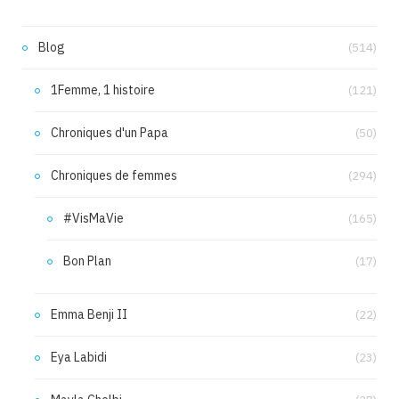
Blog
(514)
1Femme, 1 histoire
(121)
Chroniques d'un Papa
(50)
Chroniques de femmes
(294)
#VisMaVie
(165)
Bon Plan
(17)
Emma Benji II
(22)
Eya Labidi
(23)