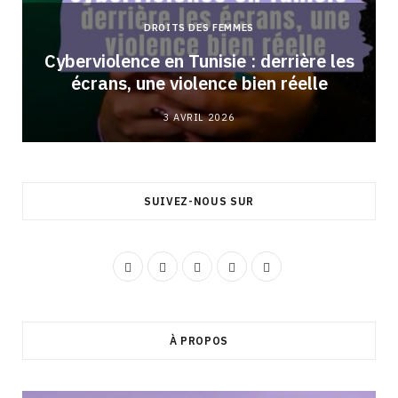
DROITS DES FEMMES
Cyberviolence en Tunisie : derrière les
écrans, une violence bien réelle
3 AVRIL 2026
SUIVEZ-NOUS SUR
F
I
Y
L
T
a
n
o
i
i
c
s
u
n
k
À PROPOS
e
t
T
k
T
b
a
u
e
o