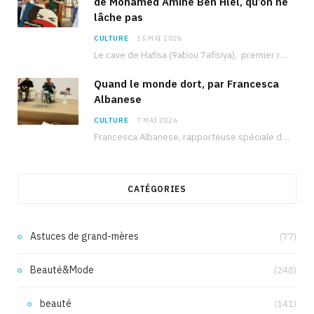
de Mohamed Amine Ben Hlel, qu’on ne
lâche pas
CULTURE
15 MAI 2026
Le cave de Hafisa (9abou 7afisiya), premier roman du journaliste tunisien Mohamed Amine Ben Hlel,…
Quand le monde dort, par Francesca
Albanese
CULTURE
7 MAI 2026
Francesca Albanese, rapporteuse spéciale de l’ONU sur les territoires palestiniens occupés, était à Tunis pour…
CATÉGORIES
Astuces de grand-mères
(77)
Beauté&Mode
(248)
beauté
(141)