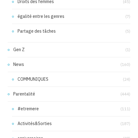
Droits des femmes
(45)
égalité entre les genres
(7)
Partage des tâches
(5)
Gen Z
(1)
News
(160)
COMMUNIQUES
(24)
Parentalité
(444)
#etremere
(111)
Activités&Sorties
(187)