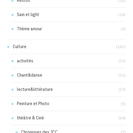
Restos
(20)
Sain et light
(14)
Thème amour
(2)
Culture
(143)
activités
(33)
Chant&danse
(21)
lecture&littérature
(19)
Peinture et Photo
(5)
théâtre & Ciné
(64)
Chroniques des JCC
(7)