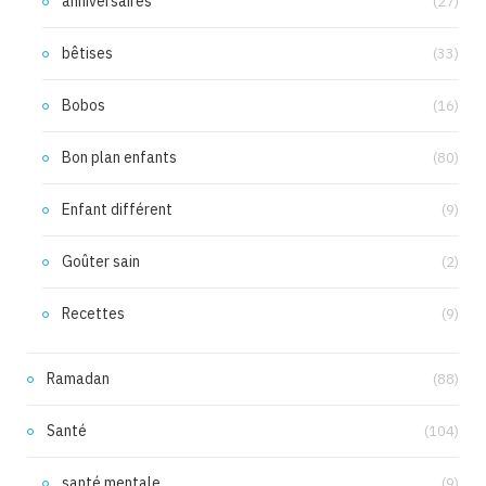
anniversaires
(27)
bêtises
(33)
Bobos
(16)
Bon plan enfants
(80)
Enfant différent
(9)
Goûter sain
(2)
Recettes
(9)
Ramadan
(88)
Santé
(104)
santé mentale
(9)