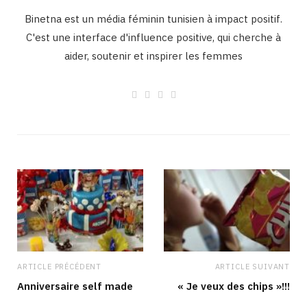
Binetna est un média féminin tunisien à impact positif.
C'est une interface d'influence positive, qui cherche à
aider, soutenir et inspirer les femmes
W
F
I
L
e
a
n
i
b
c
s
n
s
e
t
k
i
b
a
e
t
o
g
d
e
o
r
I
k
a
n
m
ARTICLE PRÉCÉDENT
ARTICLE SUIVANT
Anniversaire self made
« Je veux des chips »!!!