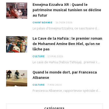
Ennejma Ezzahra XR : Quand le
patrimoine musical tunisien se décline
au futur
CHANT&DANSE
16 JUIN 2026
Le palais d’Ennejma Ezzahra, ce sanctuaire de la musique tunisienne et méditerranéenne construit par le…
La Cave de la Hafsia : le premier roman
de Mohamed Amine Ben Hlel, qu’on ne
lâche pas
CULTURE
15 MAI 2026
Le cave de Hafisa (9abou 7afisiya), premier roman du journaliste tunisien Mohamed Amine Ben Hlel,…
Quand le monde dort, par Francesca
Albanese
CULTURE
7 MAI 2026
Francesca Albanese, rapporteuse spéciale de l’ONU sur les territoires palestiniens occupés, était à Tunis pour…
CATÉGORIES