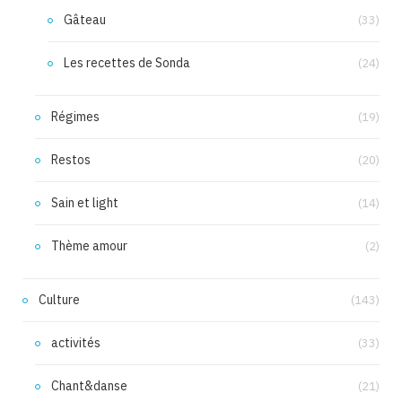
Gâteau
(33)
Les recettes de Sonda
(24)
Régimes
(19)
Restos
(20)
Sain et light
(14)
Thème amour
(2)
Culture
(143)
activités
(33)
Chant&danse
(21)