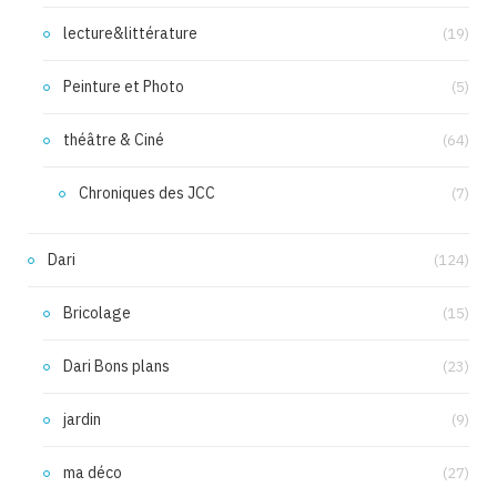
lecture&littérature
(19)
Peinture et Photo
(5)
théâtre & Ciné
(64)
Chroniques des JCC
(7)
Dari
(124)
Bricolage
(15)
Dari Bons plans
(23)
jardin
(9)
ma déco
(27)