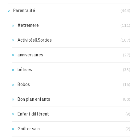
Parentalité
(444)
#etremere
(111)
Activités&Sorties
(187)
anniversaires
(27)
bêtises
(33)
Bobos
(16)
Bon plan enfants
(80)
Enfant différent
(9)
Goûter sain
(2)