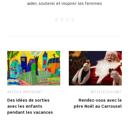
aider, soutenir et inspirer les femmes
W
F
I
L
e
a
n
i
b
c
s
n
s
e
t
k
i
b
a
e
t
o
g
d
e
o
r
I
k
a
n
m
ARTICLE PRÉCÉDENT
ARTICLE SUIVANT
Des idées de sorties
Rendez-vous avec le
avec les enfants
père Noël au Carrousel
pendant les vacances