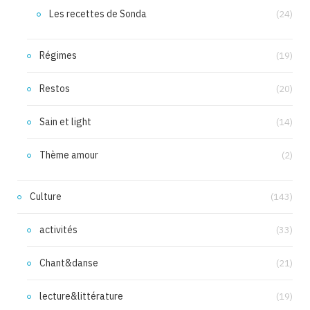
Les recettes de Sonda
(24)
Régimes
(19)
Restos
(20)
Sain et light
(14)
Thème amour
(2)
Culture
(143)
activités
(33)
Chant&danse
(21)
lecture&littérature
(19)