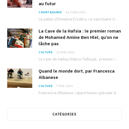
au futur
CHANT&DANSE
16 JUIN 2026
Le palais d’Ennejma Ezzahra, ce sanctuaire de la musique tunisienne et méditerranéenne construit par le…
La Cave de la Hafsia : le premier roman
de Mohamed Amine Ben Hlel, qu’on ne
lâche pas
CULTURE
15 MAI 2026
Le cave de Hafisa (9abou 7afisiya), premier roman du journaliste tunisien Mohamed Amine Ben Hlel,…
Quand le monde dort, par Francesca
Albanese
CULTURE
7 MAI 2026
Francesca Albanese, rapporteuse spéciale de l’ONU sur les territoires palestiniens occupés, était à Tunis pour…
CATÉGORIES