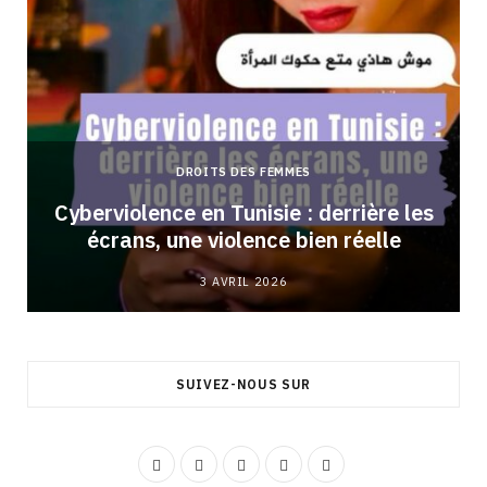
DROITS DES FEMMES
Cyberviolence en Tunisie : derrière les
écrans, une violence bien réelle
3 AVRIL 2026
SUIVEZ-NOUS SUR
F
I
Y
L
T