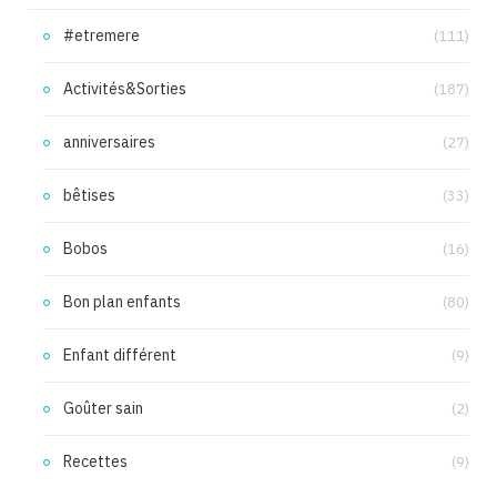
#etremere
(111)
Activités&Sorties
(187)
anniversaires
(27)
bêtises
(33)
Bobos
(16)
Bon plan enfants
(80)
Enfant différent
(9)
Goûter sain
(2)
Recettes
(9)