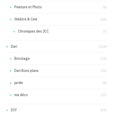
Peinture et Photo
(5)
théâtre & Ciné
(64)
Chroniques des JCC
(7)
Dari
(124)
Bricolage
(15)
Dari Bons plans
(23)
jardin
(9)
ma déco
(27)
DIY
(39)