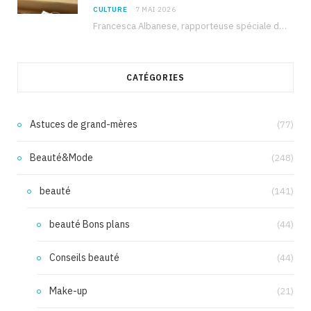
CULTURE
7 MAI 2026
Francesca Albanese, rapporteuse spéciale de l’ONU sur les territoires palestiniens occupés, était à Tunis pour…
CATÉGORIES
Astuces de grand-mères
(77)
Beauté&Mode
(248)
beauté
(141)
beauté Bons plans
(44)
Conseils beauté
(44)
Make-up
(21)