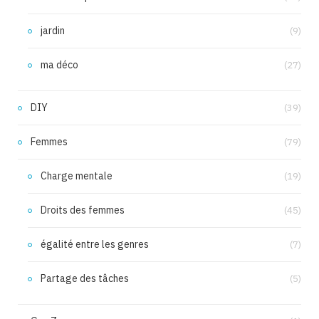
jardin
(9)
ma déco
(27)
DIY
(39)
Femmes
(79)
Charge mentale
(19)
Droits des femmes
(45)
égalité entre les genres
(7)
Partage des tâches
(5)