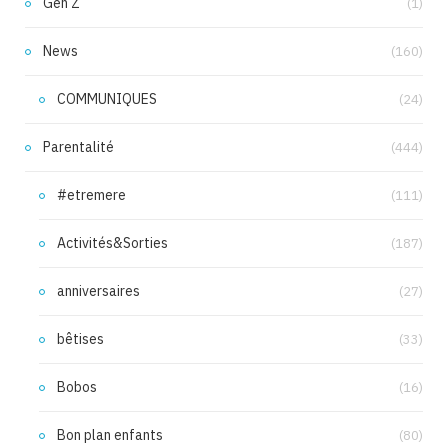
Gen Z
(1)
News
(160)
COMMUNIQUES
(24)
Parentalité
(444)
#etremere
(111)
Activités&Sorties
(187)
anniversaires
(27)
bêtises
(33)
Bobos
(16)
Bon plan enfants
(80)