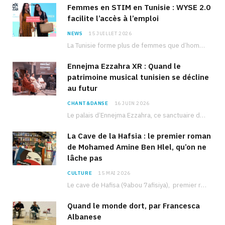
Femmes en STIM en Tunisie : WYSE 2.0
facilite l’accès à l’emploi
NEWS
15 JUILLET 2026
La Tunisie forme plus de femmes que d’hommes dans les filières scientifiques. Pourtant, pour beaucoup…
Ennejma Ezzahra XR : Quand le
patrimoine musical tunisien se décline
au futur
CHANT&DANSE
16 JUIN 2026
Le palais d’Ennejma Ezzahra, ce sanctuaire de la musique tunisienne et méditerranéenne construit par le…
La Cave de la Hafsia : le premier roman
de Mohamed Amine Ben Hlel, qu’on ne
lâche pas
CULTURE
15 MAI 2026
Le cave de Hafisa (9abou 7afisiya), premier roman du journaliste tunisien Mohamed Amine Ben Hlel,…
Quand le monde dort, par Francesca
Albanese