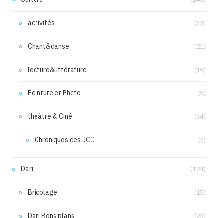
activités
(33)
Chant&danse
(21)
lecture&littérature
(19)
Peinture et Photo
(5)
théâtre & Ciné
(64)
Chroniques des JCC
(7)
Dari
(124)
Bricolage
(15)
Dari Bons plans
(23)