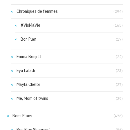
Chroniques de femmes
(294)
#VisMaVie
(165)
Bon Plan
(17)
Emma Benji II
(22)
Eya Labidi
(23)
Mayla Chelbi
(27)
Me, Mom of twins
(29)
Bons Plans
(476)
Bon Plan Shopping
(56)