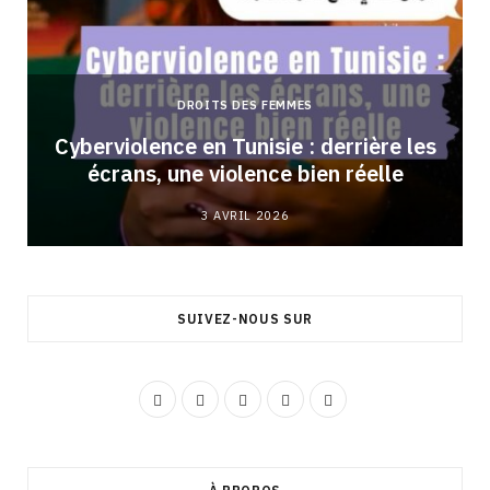
DROITS DES FEMMES
Cyberviolence en Tunisie : derrière les
écrans, une violence bien réelle
3 AVRIL 2026
SUIVEZ-NOUS SUR
F
I
Y
L
T
a
n
o
i
i
c
s
u
n
k