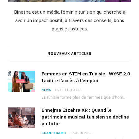
Binetna est un média féminin tunisien qui cherche à
avoir un impact positif, à travers des conseils, bons
plans et astuces.
NOUVEAUX ARTICLES
Femmes en STIM en Tunisie : WYSE 2.0
facilite l’accès à l’emploi
NEWS
15 JUILLET 2026
La Tunisie forme plus de femmes que d’hommes dans les filières scientifiques. Pourtant, pour beaucoup…
Ennejma Ezzahra XR : Quand le
patrimoine musical tunisien se décline
au futur
CHANT&DANSE
16 JUIN 2026