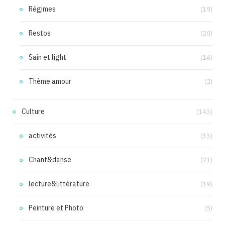
Régimes
(19)
Restos
(20)
Sain et light
(14)
Thème amour
(2)
Culture
(143)
activités
(33)
Chant&danse
(21)
lecture&littérature
(19)
Peinture et Photo
(5)