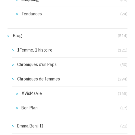
Tendances
(24)
Blog
(514)
1Femme, 1 histoire
(121)
Chroniques d'un Papa
(50)
Chroniques de femmes
(294)
#VisMaVie
(165)
Bon Plan
(17)
Emma Benji II
(22)