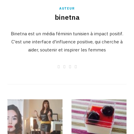
AUTEUR
binetna
Binetna est un média féminin tunisien à impact positif.
C'est une interface d'influence positive, qui cherche à
aider, soutenir et inspirer les femmes
W
F
I
L
e
a
n
i
b
c
s
n
s
e
t
k
i
b
a
e
t
o
g
d
e
o
r
I
k
a
n
m