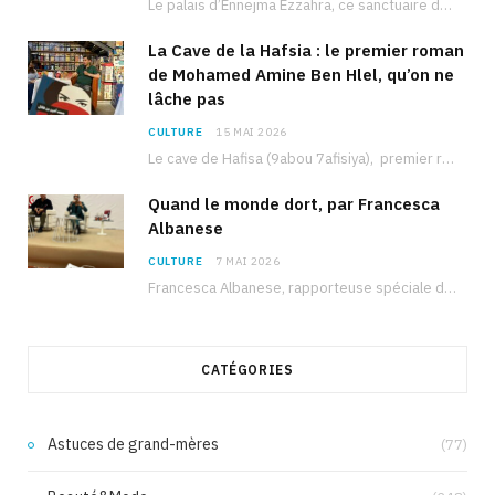
Le palais d’Ennejma Ezzahra, ce sanctuaire de la musique tunisienne et méditerranéenne construit par le…
La Cave de la Hafsia : le premier roman
de Mohamed Amine Ben Hlel, qu’on ne
lâche pas
CULTURE
15 MAI 2026
Le cave de Hafisa (9abou 7afisiya), premier roman du journaliste tunisien Mohamed Amine Ben Hlel,…
Quand le monde dort, par Francesca
Albanese
CULTURE
7 MAI 2026
Francesca Albanese, rapporteuse spéciale de l’ONU sur les territoires palestiniens occupés, était à Tunis pour…
CATÉGORIES
Astuces de grand-mères
(77)