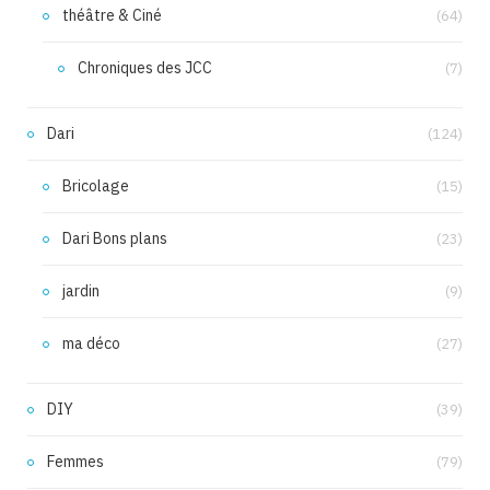
théâtre & Ciné
(64)
Chroniques des JCC
(7)
Dari
(124)
Bricolage
(15)
Dari Bons plans
(23)
jardin
(9)
ma déco
(27)
DIY
(39)
Femmes
(79)