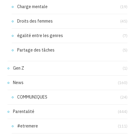
Charge mentale
(19)
Droits des femmes
(45)
égalité entre les genres
(7)
Partage des tâches
(5)
Gen Z
(1)
News
(160)
COMMUNIQUES
(24)
Parentalité
(444)
#etremere
(111)