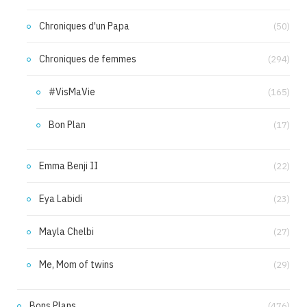
Chroniques d'un Papa
(50)
Chroniques de femmes
(294)
#VisMaVie
(165)
Bon Plan
(17)
Emma Benji II
(22)
Eya Labidi
(23)
Mayla Chelbi
(27)
Me, Mom of twins
(29)
Bons Plans
(476)