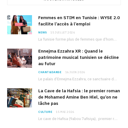
Femmes en STIM en Tunisie : WYSE 2.0
facilite l’accès à l’emploi
NEWS
15 JUILLET 2026
La Tunisie forme plus de femmes que d’hommes dans les filières scientifiques. Pourtant, pour beaucoup…
Ennejma Ezzahra XR : Quand le
patrimoine musical tunisien se décline
au futur
CHANT&DANSE
16 JUIN 2026
Le palais d’Ennejma Ezzahra, ce sanctuaire de la musique tunisienne et méditerranéenne construit par le…
La Cave de la Hafsia : le premier roman
de Mohamed Amine Ben Hlel, qu’on ne
lâche pas
CULTURE
15 MAI 2026
Le cave de Hafisa (9abou 7afisiya), premier roman du journaliste tunisien Mohamed Amine Ben Hlel,…