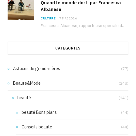
Quand le monde dort, par Francesca
Albanese
CULTURE
7 MAI 2026
Francesca Albanese, rapporteuse spéciale de l’ONU sur les territoires palestiniens occupés, était à Tunis pour…
CATÉGORIES
Astuces de grand-mères
(77)
Beauté&Mode
(248)
beauté
(141)
beauté Bons plans
(44)
Conseils beauté
(44)