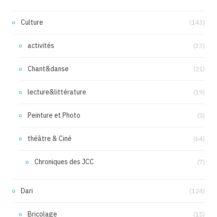
Culture
(143)
activités
(33)
Chant&danse
(21)
lecture&littérature
(19)
Peinture et Photo
(5)
théâtre & Ciné
(64)
Chroniques des JCC
(7)
Dari
(124)
Bricolage
(15)