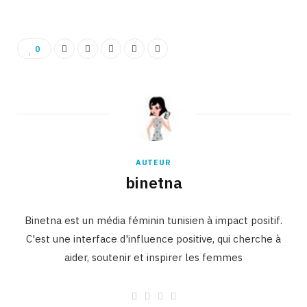
0
AUTEUR
binetna
Binetna est un média féminin tunisien à impact positif.
C'est une interface d'influence positive, qui cherche à
aider, soutenir et inspirer les femmes
W
F
I
L
e
a
n
i