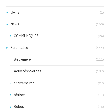
Gen Z
(1)
News
(160)
COMMUNIQUES
(24)
Parentalité
(444)
#etremere
(111)
Activités&Sorties
(187)
anniversaires
(27)
bêtises
(33)
Bobos
(16)