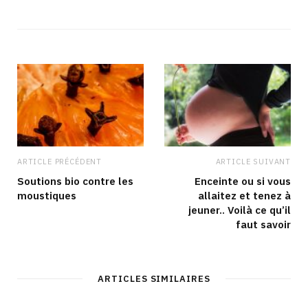
b
c
s
n
s
e
t
k
i
b
a
e
t
o
g
d
e
o
r
I
k
a
n
m
ARTICLE PRÉCÉDENT
ARTICLE SUIVANT
Soutions bio contre les
Enceinte ou si vous
moustiques
allaitez et tenez à
jeuner.. Voilà ce qu’il
faut savoir
ARTICLES SIMILAIRES