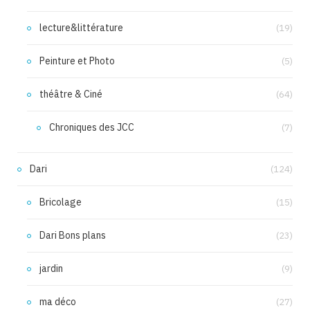
lecture&littérature
(19)
Peinture et Photo
(5)
théâtre & Ciné
(64)
Chroniques des JCC
(7)
Dari
(124)
Bricolage
(15)
Dari Bons plans
(23)
jardin
(9)
ma déco
(27)