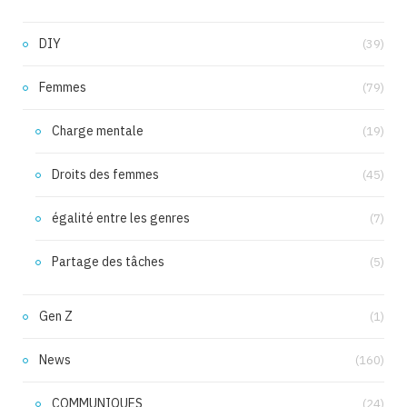
DIY
(39)
Femmes
(79)
Charge mentale
(19)
Droits des femmes
(45)
égalité entre les genres
(7)
Partage des tâches
(5)
Gen Z
(1)
News
(160)
COMMUNIQUES
(24)