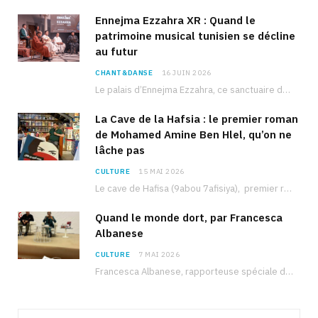
Ennejma Ezzahra XR : Quand le
patrimoine musical tunisien se décline
au futur
CHANT&DANSE
16 JUIN 2026
Le palais d’Ennejma Ezzahra, ce sanctuaire de la musique tunisienne et méditerranéenne construit par le…
La Cave de la Hafsia : le premier roman
de Mohamed Amine Ben Hlel, qu’on ne
lâche pas
CULTURE
15 MAI 2026
Le cave de Hafisa (9abou 7afisiya), premier roman du journaliste tunisien Mohamed Amine Ben Hlel,…
Quand le monde dort, par Francesca
Albanese
CULTURE
7 MAI 2026
Francesca Albanese, rapporteuse spéciale de l’ONU sur les territoires palestiniens occupés, était à Tunis pour…