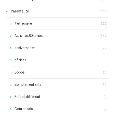
Parentalité
(444)
#etremere
(111)
Activités&Sorties
(187)
anniversaires
(27)
bêtises
(33)
Bobos
(16)
Bon plan enfants
(80)
Enfant différent
(9)
Goûter sain
(2)