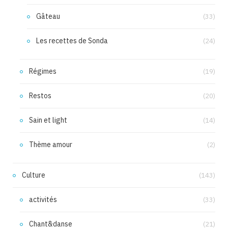
Gâteau
(33)
Les recettes de Sonda
(24)
Régimes
(19)
Restos
(20)
Sain et light
(14)
Thème amour
(2)
Culture
(143)
activités
(33)
Chant&danse
(21)