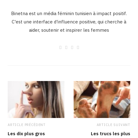
Binetna est un média féminin tunisien à impact positif.
C'est une interface d'influence positive, qui cherche à
aider, soutenir et inspirer les femmes
W
F
I
L
e
a
n
i
b
c
s
n
s
e
t
k
i
b
a
e
t
o
g
d
e
o
r
I
k
a
n
m
ARTICLE PRÉCÉDENT
ARTICLE SUIVANT
Les dix plus gros
Les trucs les plus