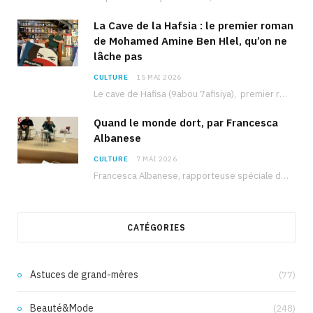
La Cave de la Hafsia : le premier roman
de Mohamed Amine Ben Hlel, qu’on ne
lâche pas
CULTURE
15 MAI 2026
Le cave de Hafisa (9abou 7afisiya), premier roman du journaliste tunisien Mohamed Amine Ben Hlel,…
Quand le monde dort, par Francesca
Albanese
CULTURE
7 MAI 2026
Francesca Albanese, rapporteuse spéciale de l’ONU sur les territoires palestiniens occupés, était à Tunis pour…
CATÉGORIES
Astuces de grand-mères
(77)
Beauté&Mode
(248)