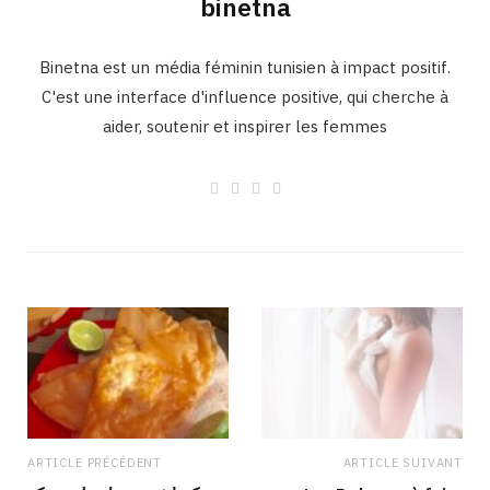
binetna
Binetna est un média féminin tunisien à impact positif.
C'est une interface d'influence positive, qui cherche à
aider, soutenir et inspirer les femmes
W
F
I
L
e
a
n
i
b
c
s
n
s
e
t
k
i
b
a
e
t
o
g
d
e
o
r
I
k
a
n
m
ARTICLE PRÉCÉDENT
ARTICLE SUIVANT