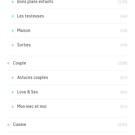
Bons plans enfants
(125)
Les testeuses
(66)
Maison
(38)
Sorties
(99)
Couple
(188)
Astuces couples
(33)
Love & Sex
(60)
Mon mec et moi
(91)
Cuisine
(340)