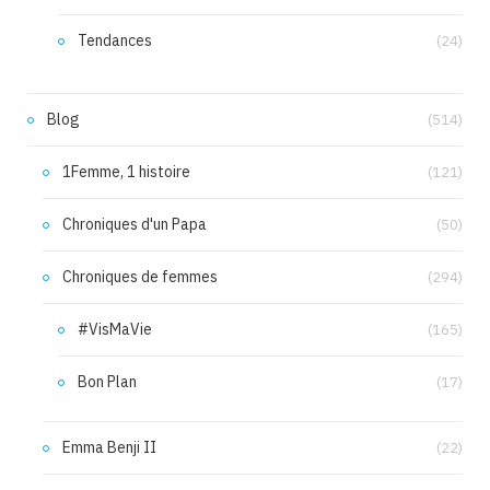
Tendances
(24)
Blog
(514)
1Femme, 1 histoire
(121)
Chroniques d'un Papa
(50)
Chroniques de femmes
(294)
#VisMaVie
(165)
Bon Plan
(17)
Emma Benji II
(22)