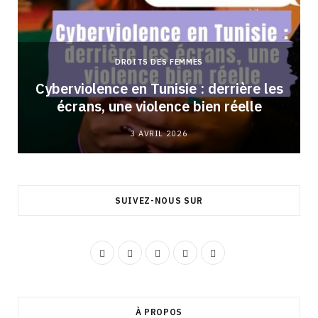
DROITS DES FEMMES
Cyberviolence en Tunisie : derrière les
écrans, une violence bien réelle
3 AVRIL 2026
SUIVEZ-NOUS SUR
F
I
Y
L
T
a
n
o
i
i
c
s
u
n
k
À PROPOS