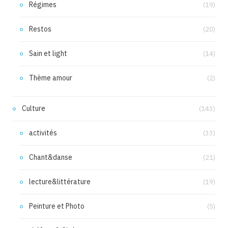
Régimes
(19)
Restos
(20)
Sain et light
(14)
Thème amour
(2)
Culture
(143)
activités
(33)
Chant&danse
(21)
lecture&littérature
(19)
Peinture et Photo
(5)