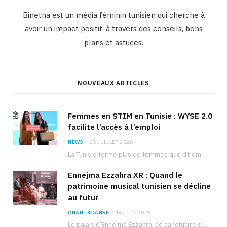
Binetna est un média féminin tunisien qui cherche à
avoir un impact positif, à travers des conseils, bons
plans et astuces.
NOUVEAUX ARTICLES
Femmes en STIM en Tunisie : WYSE 2.0
facilite l’accès à l’emploi
NEWS
15 JUILLET 2026
La Tunisie forme plus de femmes que d’hommes dans les filières scientifiques. Pourtant, pour beaucoup…
Ennejma Ezzahra XR : Quand le
patrimoine musical tunisien se décline
au futur
CHANT&DANSE
16 JUIN 2026
Le palais d’Ennejma Ezzahra, ce sanctuaire de la musique tunisienne et méditerranéenne construit par le…