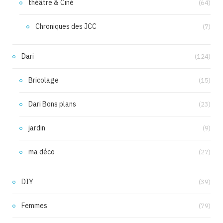
théâtre & Ciné
(64)
Chroniques des JCC
(7)
Dari
(124)
Bricolage
(15)
Dari Bons plans
(23)
jardin
(9)
ma déco
(27)
DIY
(39)
Femmes
(79)