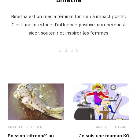
Binetna est un média féminin tunisien à impact positif.
C'est une interface d'influence positive, qui cherche à
aider, soutenir et inspirer les femmes
W
F
I
L
e
a
n
i
b
c
s
n
s
e
t
k
i
b
a
e
t
o
g
d
e
o
r
I
k
a
n
m
ARTICLE PRÉCÉDENT
ARTICLE SUIVANT
Poisson ‘citronné’ au
Je suis une maman KO