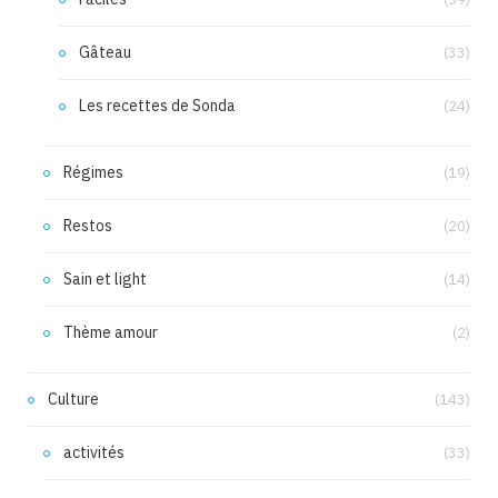
Gâteau
(33)
Les recettes de Sonda
(24)
Régimes
(19)
Restos
(20)
Sain et light
(14)
Thème amour
(2)
Culture
(143)
activités
(33)