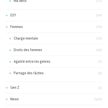
ma déco
(27)
DIY
(39)
Femmes
(79)
Charge mentale
(19)
Droits des femmes
(45)
égalité entre les genres
(7)
Partage des tâches
(5)
Gen Z
(1)
News
(160)