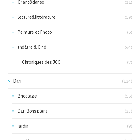
Chant&danse
(21)
lecture&littérature
(19)
Peinture et Photo
(5)
théâtre & Ciné
(64)
Chroniques des JCC
(7)
Dari
(124)
Bricolage
(15)
Dari Bons plans
(23)
jardin
(9)