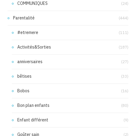
COMMUNIQUES
(24)
Parentalité
(444)
#etremere
(111)
Activités&Sorties
(187)
anniversaires
(27)
bêtises
(33)
Bobos
(16)
Bon plan enfants
(80)
Enfant différent
(9)
Goûter sain
(2)