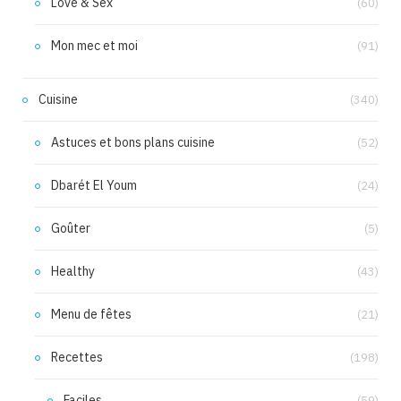
Love & Sex
(60)
Mon mec et moi
(91)
Cuisine
(340)
Astuces et bons plans cuisine
(52)
Dbarét El Youm
(24)
Goûter
(5)
Healthy
(43)
Menu de fêtes
(21)
Recettes
(198)
Faciles
(59)