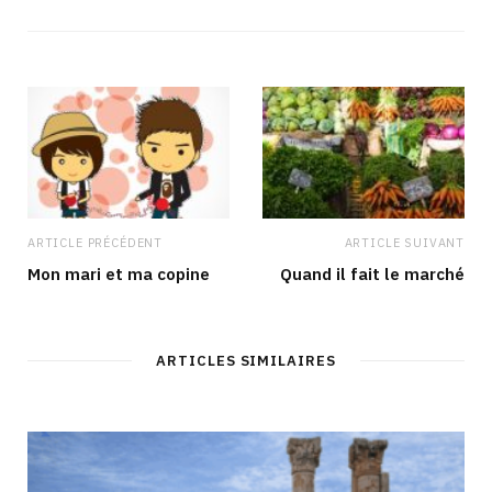
s
e
t
k
i
b
a
e
t
o
g
d
e
o
r
I
k
a
n
m
ARTICLE PRÉCÉDENT
ARTICLE SUIVANT
Mon mari et ma copine
Quand il fait le marché
ARTICLES SIMILAIRES