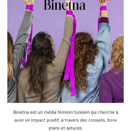
o
r
e
I
k
a
n
m
Binetna est un média féminin tunisien qui cherche à
avoir un impact positif, à travers des conseils, bons
plans et astuces.