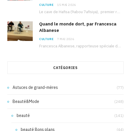
CULTURE
15 MAI 2026
Le cave de Hafisa (9abou 7afisiya), premier roman du journaliste tunisien Mohamed Amine Ben Hlel,…
Quand le monde dort, par Francesca
Albanese
CULTURE
7 MAI 2026
Francesca Albanese, rapporteuse spéciale de l’ONU sur les territoires palestiniens occupés, était à Tunis pour…
CATÉGORIES
Astuces de grand-mères
(77)
Beauté&Mode
(248)
beauté
(141)
beauté Bons plans
(44)