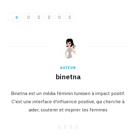
0
AUTEUR
binetna
Binetna est un média féminin tunisien à impact positif.
C'est une interface d'influence positive, qui cherche à
aider, soutenir et inspirer les femmes
W
F
I
L
e
a
n
i
b
c
s
n