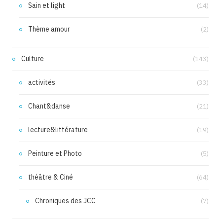
Sain et light
(14)
Thème amour
(2)
Culture
(143)
activités
(33)
Chant&danse
(21)
lecture&littérature
(19)
Peinture et Photo
(5)
théâtre & Ciné
(64)
Chroniques des JCC
(7)