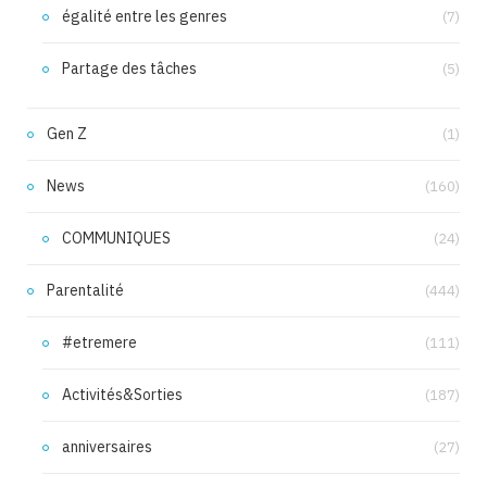
égalité entre les genres
(7)
Partage des tâches
(5)
Gen Z
(1)
News
(160)
COMMUNIQUES
(24)
Parentalité
(444)
#etremere
(111)
Activités&Sorties
(187)
anniversaires
(27)