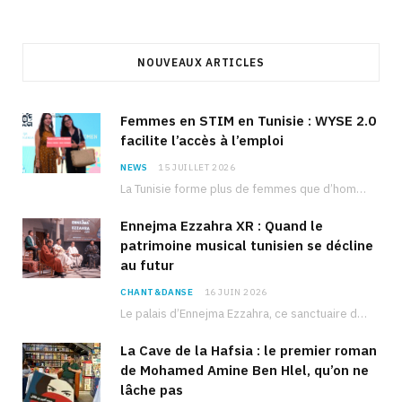
NOUVEAUX ARTICLES
Femmes en STIM en Tunisie : WYSE 2.0
facilite l’accès à l’emploi
NEWS
15 JUILLET 2026
La Tunisie forme plus de femmes que d’hommes dans les filières scientifiques. Pourtant, pour beaucoup…
Ennejma Ezzahra XR : Quand le
patrimoine musical tunisien se décline
au futur
CHANT&DANSE
16 JUIN 2026
Le palais d’Ennejma Ezzahra, ce sanctuaire de la musique tunisienne et méditerranéenne construit par le…
La Cave de la Hafsia : le premier roman
de Mohamed Amine Ben Hlel, qu’on ne
lâche pas