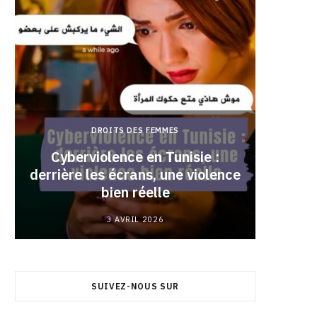
DROITS DES FEMMES
Cyberviolence en Tunisie :
derrière les écrans, une violence
Pourqu
bien réelle
3 AVRIL 2026
SUIVEZ-NOUS SUR