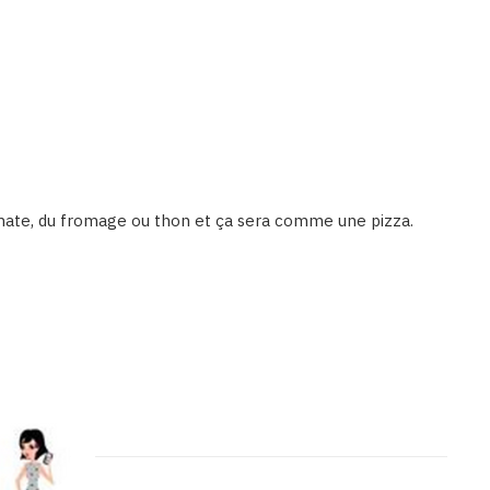
mate, du fromage ou thon et ça sera comme une pizza.
Binetna est un site féminin tunisien collaboratif