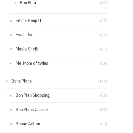
Bon Plan
(17)
Emma Benji II
(22)
Eya Labidi
(23)
Mayla Chelbi
(27)
Me, Mom of twins
(29)
Bons Plans
(476)
Bon Plan Shopping
(56)
Bon Plans Cuisine
(30)
Bonne Action
(29)