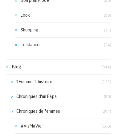
Bon plan Mode
(30)
Look
(36)
Shopping
(33)
Tendances
(24)
Blog
(514)
1Femme, 1 histoire
(121)
Chroniques d'un Papa
(50)
Chroniques de femmes
(294)
#VisMaVie
(165)