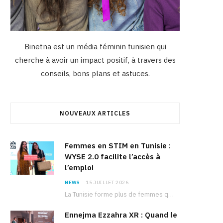
Binetna est un média féminin tunisien qui
cherche à avoir un impact positif, à travers des
conseils, bons plans et astuces.
NOUVEAUX ARTICLES
Femmes en STIM en Tunisie :
WYSE 2.0 facilite l’accès à
l’emploi
NEWS
15 JUILLET 2026
La Tunisie forme plus de femmes que d’hommes dans les filières scientifiques. Pourtant, pour beaucoup…
Ennejma Ezzahra XR : Quand le