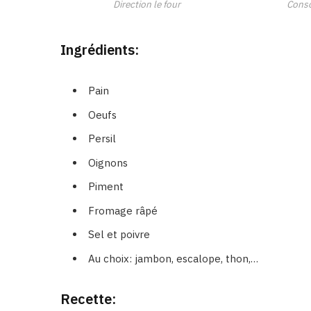
Direction le four
Cons
Ingrédients:
Pain
Oeufs
Persil
Oignons
Piment
Fromage râpé
Sel et poivre
Au choix: jambon, escalope, thon,…
Recette: