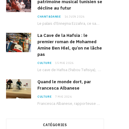
patrimoine musical tunisien se
décline au futur
CHANT&DANSE
16 JUIN 2026
Le palais d’Ennejma Ezzahra, ce sanctuaire de la musique tunisienne et méditerranéenne construit par le…
La Cave de la Hafsia : le
premier roman de Mohamed
Amine Ben Hlel, qu’on ne lâche
pas
CULTURE
15 MAI 2026
Le cave de Hafisa (9abou 7afisiya), premier roman du journaliste tunisien Mohamed Amine Ben Hlel,…
Quand le monde dort, par
Francesca Albanese
CULTURE
7 MAI 2026
Francesca Albanese, rapporteuse spéciale de l’ONU sur les territoires palestiniens occupés, était à Tunis pour…
CATÉGORIES